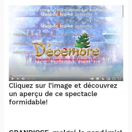
Lecteur
Media error: Format(s) not supported or source(s) not
vidéo
found
Télécharger le fichier: https://lesradieuses.com/wp-
content/uploads/2020/12/COMdecembre-2020-
webdiffusion_V4C5ExxQ.mp4?_=1
Cliquez sur l’image et découvrez
un aperçu de ce spectacle
formidable!