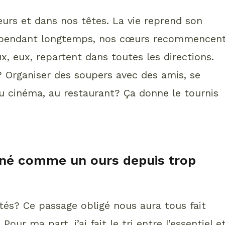
œurs et dans nos têtes. La vie reprend son
E pendant longtemps, nos cœurs recommencen
, eux, repartent dans toutes les directions.
e? Organiser des soupers avec des amis, se
au cinéma, au restaurant? Ça donne le tournis
berné comme un ours depuis trop
és? Ce passage obligé nous aura tous fait
our ma part, j’ai fait le tri entre l’essentiel e