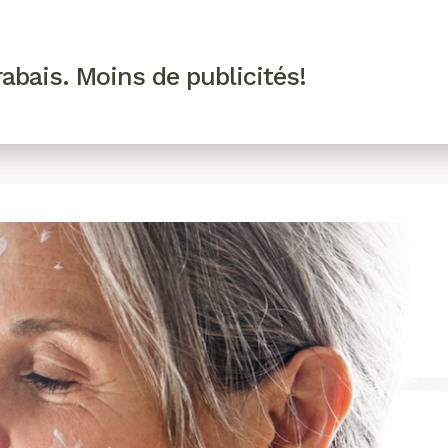
R VIP
SE CONNECTER
CODES PROMO
abais. Moins de publicités!
!
EAUTÉ
MODE
BIEN-ÊTRE
CUISINE
CULTURE