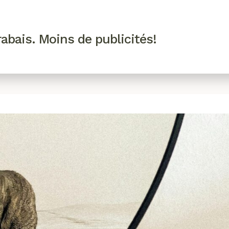
R VIP
SE CONNECTER
CODES PROMO
abais. Moins de publicités!
!
EAUTÉ
MODE
BIEN-ÊTRE
CUISINE
CULTURE