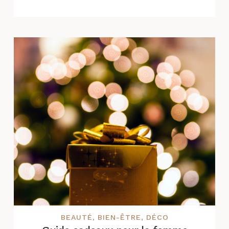
BEAUTÉ
,
BIEN-ÊTRE
,
DÉCO