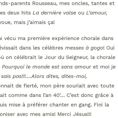
ds-parents Rousseau, mes oncles, tantes et
mes deux hits
La dernière valse
ou
L’amour,
avoue, mais j’aimais ça!
’ai vécu ma première expérience chorale dans
évissait dans les célèbres
messes à gogo
! Oui
 on célébrait le Jour du Seigneur, la chorale
»
Pourquoi le monde est sans am
our et moi je
 sais pas!!!….Alors dites, dites-moi,
nnait de fierté, mon père souriait avec toute
crait comme dans l’an 40’… C’est donc grâce à
s mise à préférer chanter en gang. Fini la
oniser avec mes amis! Merci Jésus!!!