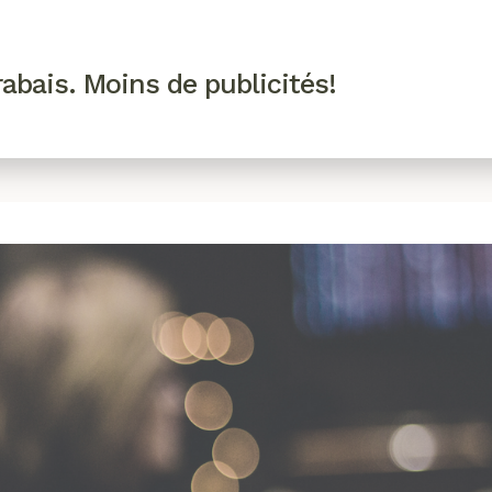
R VIP
SE CONNECTER
CODES PROMO
abais. Moins de publicités!
!
EAUTÉ
MODE
BIEN-ÊTRE
CUISINE
CULTURE