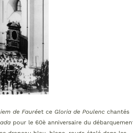
iem de Fauré
et ce
Gloria de Poulenc
chantés
nada
pour le 60è anniversaire du débarquemen
e drapeau bleu, blanc, rouge étalé dans les