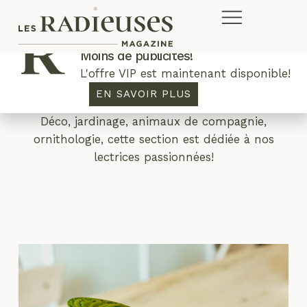
Plus de concours. Plus de rabais.
Moins de publicités!
L'offre VIP est maintenant disponible!
Maison
EN SAVOIR PLUS
Déco, jardinage, animaux de compagnie,
ornithologie, cette section est dédiée à nos
lectrices passionnées!